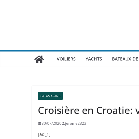
Passer
au
contenu
VOILIERS
YACHTS
BATEAUX DE 
CATAMARANS
Croisière en Croatie:
30/07/2020
jerome2323
[ad_1]