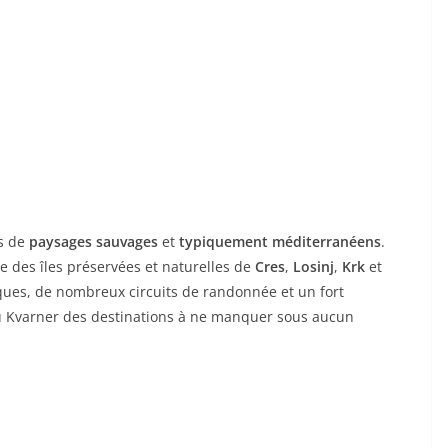
es de
paysages sauvages
et
typiquement méditerranéens
.
te des îles préservées et naturelles de
Cres
,
Losinj
,
Krk
et
ques, de nombreux circuits de randonnée et un fort
 du Kvarner des destinations à ne manquer sous aucun