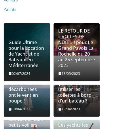
Yachts
LE RETOUR DE
« VOILES DE
Guide Ultime
NUIT » ! pour Le
pour la Location
Grand Pavois La
de Yacht et de
Rochelle du 20
Bateaux en
au 25 septembre
Méditerranée
2023
Les entreprises
Utilisation des
02/07/2024
18/05/2023
de fret
toilettes à bord
transatlantique
| Comment
décarbonées
utiliser les
ont le vent en
toilettes à bord
poupe !
d’un bateau ?
19/04/2023
19/04/2023
Les 10 meilleurs
petits voiliers
Les yachts les