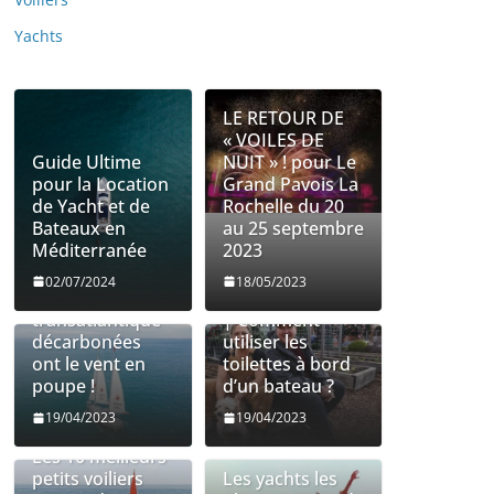
Yachts
LE RETOUR DE
« VOILES DE
Guide Ultime
NUIT » ! pour Le
pour la Location
Grand Pavois La
de Yacht et de
Rochelle du 20
Bateaux en
au 25 septembre
Méditerranée
2023
Les entreprises
Utilisation des
02/07/2024
18/05/2023
de fret
toilettes à bord
transatlantique
| Comment
décarbonées
utiliser les
ont le vent en
toilettes à bord
poupe !
d’un bateau ?
19/04/2023
19/04/2023
Les 10 meilleurs
petits voiliers
Les yachts les