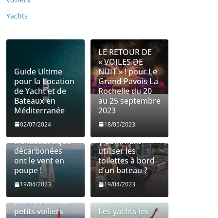
Yachts
LE RETOUR DE
« VOILES DE
Guide Ultime
NUIT » ! pour Le
pour la Location
Grand Pavois La
de Yacht et de
Rochelle du 20
Bateaux en
au 25 septembre
Méditerranée
2023
Les entreprises
Utilisation des
02/07/2024
18/05/2023
de fret
toilettes à bord
transatlantique
| Comment
décarbonées
utiliser les
ont le vent en
toilettes à bord
poupe !
d’un bateau ?
19/04/2023
19/04/2023
Les 10 meilleurs
petits voiliers
Les yachts les