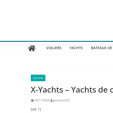
Passer
au
contenu
VOILIERS
YACHTS
BATEAUX DE 
VOILIERS
X-Yachts – Yachts de c
14/11/2020
jerome2323
[ad_1]