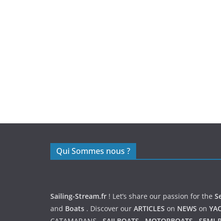
https://nexusmedical.org/
Qui Sommes nous ?
Sailing-Stream.fr
! Let’s share our passion for the
S
and
Boats
. Discover our
ARTICLES
on
NEWS
on
YA
CATAMARANS
,
SAILBOATS
,
MOTORBOATS
,
SEMI-R