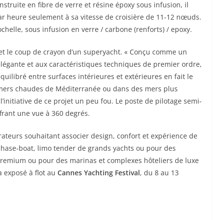
truite en fibre de verre et résine époxy sous infusion, il
ar heure seulement à sa vitesse de croisière de 11-12 nœuds.
chelle, sous infusion en verre / carbone (renforts) / epoxy.
le et le coup de crayon d’un superyacht. « Conçu comme un
 élégante et aux caractéristiques techniques de premier ordre,
ilibré entre surfaces intérieures et extérieures en fait le
es mers chaudes de Méditerranée ou dans des mers plus
l’initiative de ce projet un peu fou. Le poste de pilotage semi-
ffrant une vue à 360 degrés.
érateurs souhaitant associer design, confort et expérience de
chase-boat, limo tender de grands yachts ou pour des
premium ou pour des marinas et complexes hôteliers de luxe
a exposé à flot au
Cannes Yachting Festival
, du 8 au 13