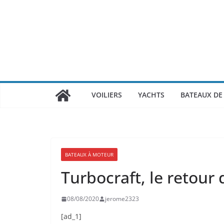
Passer
au
contenu
VOILIERS
YACHTS
BATEAUX DE 
BATEAUX À MOTEUR
Turbocraft, le retou
08/08/2020
jerome2323
[ad_1]