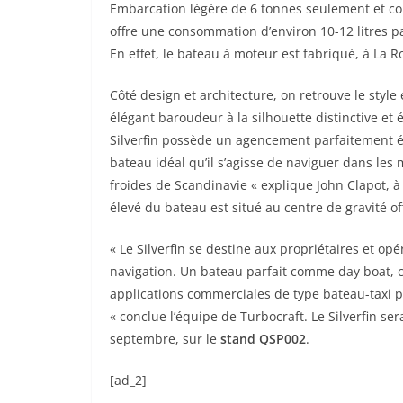
Embarcation légère de 6 tonnes seulement et cons
offre une consommation d’environ 10-12 litres p
En effet, le bateau à moteur est fabriqué, à La Ro
Côté design et architecture, on retrouve le sty
élégant baroudeur à la silhouette distinctive et
Silverfin possède un agencement parfaitement équ
bateau idéal qu’il s’agisse de naviguer dans l
froides de Scandinavie « explique John Clapot, à 
élevé du bateau est situé au centre de gravité o
« Le Silverfin se destine aux propriétaires et op
navigation. Un bateau parfait comme day boat, 
applications commerciales de type bateau-taxi 
« conclue l’équipe de Turbocraft. Le Silverfin ser
septembre, sur le
stand QSP002
.
[ad_2]