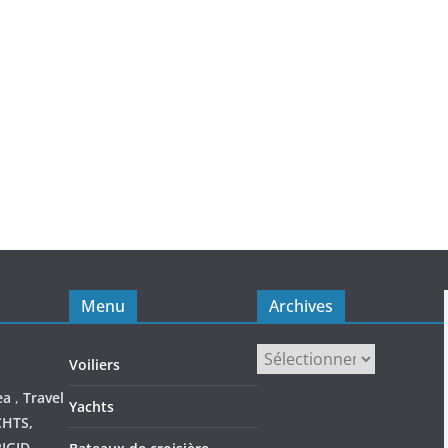
Menu
Archives
Archives
Voiliers
ea
,
Travel
Yachts
CHTS,
IGID