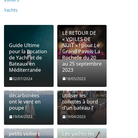
Yachts
LE RETOUR DE
« VOILES DE
Guide Ultime
NUIT » ! pour Le
pour la Location
Grand Pavois La
de Yacht et de
Rochelle du 20
Bateaux en
au 25 septembre
Méditerranée
2023
Les entreprises
Utilisation des
02/07/2024
18/05/2023
de fret
toilettes à bord
transatlantique
| Comment
décarbonées
utiliser les
ont le vent en
toilettes à bord
poupe !
d’un bateau ?
19/04/2023
19/04/2023
Les 10 meilleurs
petits voiliers
Les yachts les