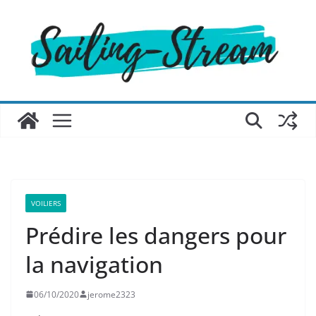
Passer
au
contenu
VOILIERS
Prédire les dangers pour
la navigation
06/10/2020
jerome2323