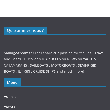
https://nexusmedical.org/
Qui Sommes nous ?
Sailing-Stream.fr
! Let’s share our passion for the
Sea
,
Travel
and
Boats
. Discover our
ARTICLES
on
NEWS
on
YACHTS,
CATAMARANS
,
SAILBOATS
,
MOTORBOATS
,
SEMI-RIGID
BOATS
,
JET
-SKI
,
CRUISE SHIPS
and much more!
Menu
Voiliers
Yachts