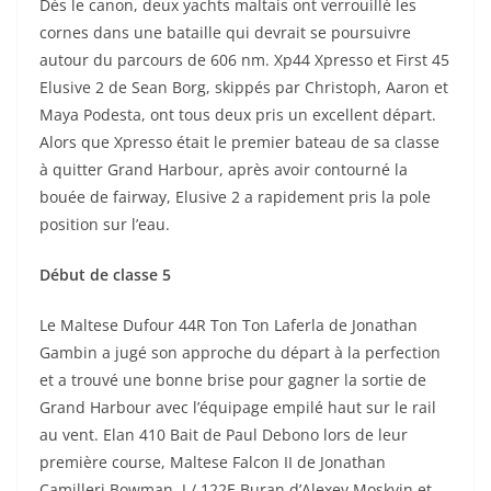
Dès le canon, deux yachts maltais ont verrouillé les
cornes dans une bataille qui devrait se poursuivre
autour du parcours de 606 nm. Xp44 Xpresso et First 45
Elusive 2 de Sean Borg, skippés par Christoph, Aaron et
Maya Podesta, ont tous deux pris un excellent départ.
Alors que Xpresso était le premier bateau de sa classe
à quitter Grand Harbour, après avoir contourné la
bouée de fairway, Elusive 2 a rapidement pris la pole
position sur l’eau.
Début de classe 5
Le Maltese Dufour 44R Ton Ton Laferla de Jonathan
Gambin a jugé son approche du départ à la perfection
et a trouvé une bonne brise pour gagner la sortie de
Grand Harbour avec l’équipage empilé haut sur le rail
au vent. Elan 410 Bait de Paul Debono lors de leur
première course, Maltese Falcon II de Jonathan
Camilleri Bowman, J / 122E Buran d’Alexey Moskvin et