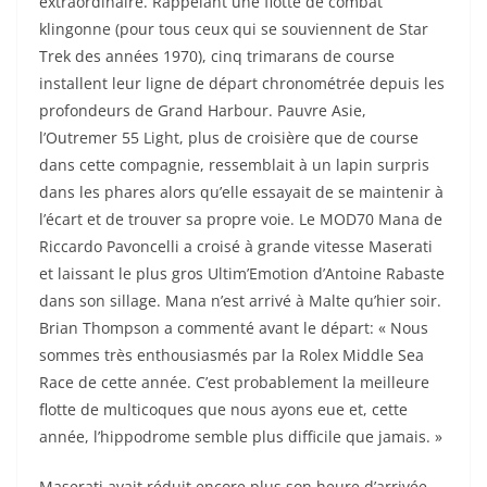
extraordinaire. Rappelant une flotte de combat
klingonne (pour tous ceux qui se souviennent de Star
Trek des années 1970), cinq trimarans de course
installent leur ligne de départ chronométrée depuis les
profondeurs de Grand Harbour. Pauvre Asie,
l’Outremer 55 Light, plus de croisière que de course
dans cette compagnie, ressemblait à un lapin surpris
dans les phares alors qu’elle essayait de se maintenir à
l’écart et de trouver sa propre voie. Le MOD70 Mana de
Riccardo Pavoncelli a croisé à grande vitesse Maserati
et laissant le plus gros Ultim’Emotion d’Antoine Rabaste
dans son sillage. Mana n’est arrivé à Malte qu’hier soir.
Brian Thompson a commenté avant le départ: « Nous
sommes très enthousiasmés par la Rolex Middle Sea
Race de cette année. C’est probablement la meilleure
flotte de multicoques que nous ayons eue et, cette
année, l’hippodrome semble plus difficile que jamais. »
Maserati avait réduit encore plus son heure d’arrivée,