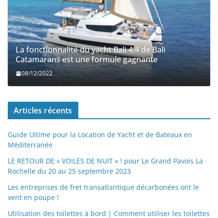
Les 10 meilleurs petits voiliers (moins de 20 pieds) en 2023 ?
https://nexusmedical.org/
Qui Sommes nous ?
Sailing-Stream.fr
! Let’s share our passion for the
Sea
,
Travel
and
Boats
. Discover our
ARTICLES
on
NEWS
on
YACHTS,
CATAMARANS
,
SAILBOATS
,
MOTORBOATS
,
SEMI-RIGID
BOATS
,
JET
-SKI
,
CRUISE SHIPS
and much more!
Menu