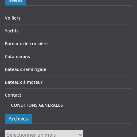
https://carlsautomotiverepair.com/
https://www.izakayahero.com/
spaceman slot
slot bet 100