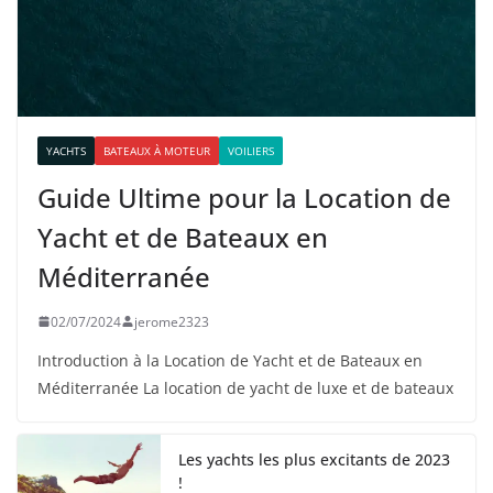
Visite de Majorque pour le plus
grand superyacht du monde, le ketch
Aquijo
12/10/2022
A bord du 35R de Ocean Alexander,
une révolution ? | OA 35R
12/05/2022
Catégories
Aéroglisseurs
Bateaux à moteur
Bateaux de croisière
Bateaux semi rigide