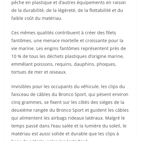
cinq grammes, se fixent sur les côtés des sièges de la
deuxième rangée du Bronco Sport et guident les câbles
qui alimentent les airbags rideaux latéraux. Malgré le
temps passé dans l’eau salée et la lumière du soleil, le
matériau est aussi solide et durable que les clips à
base de pétrole, selon les tests Ford.
Stimulant la création d’emplois tout au long du
processus de développement, la matière plastique est
collectée dans l’océan Indien et la mer d’Oman par DSM
Engineering Materials. Les articles fabriqués à partir de
plastiques collectés dans les océans comprennent une
large gamme de biens de consommation, mais les
pièces automobiles ne figuraient pas jusqu’à présent
sur cette liste.
Le processus commence par la récolte par DSM des
filets de pêche en nylon mis au rebut. Le plastique est