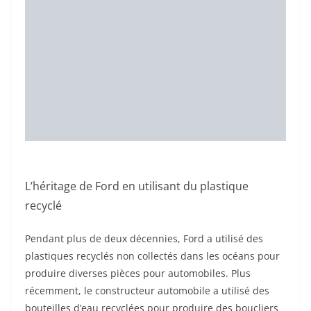
et réduisant le bruit sur le Ford Escape 2020.
L’introduction de pièces en plastique océanique recyclé
ouvre de nouvelles opportunités et s’appuie sur un
effort mondial pour aider à réduire les débris
océaniques qui entravent la vie marine ou, lorsqu’ils
sont récoltés, encombrent davantage les décharges.
[ad_2]
Super post
Bateaux extraordinaires : Banque Populaire XI
8 croisières de New York vers l’Europe, les Caraïbes
et plus
Yachts