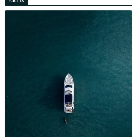
YACHTS
BATEAUX À MOTEUR
VOILIERS
Guide Ultime pour la Location de
Yacht et de Bateaux en
Méditerranée
02/07/2024
jerome2323
Introduction à la Location de Yacht et de Bateaux en
Méditerranée La location de yacht de luxe et de bateaux
Les yachts les plus excitants de 2023
!
19/04/2023