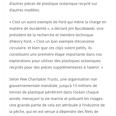
Selon Pew Charitable Trusts, une organisation non
gouvernementale mondiale, jusqu’à 13 millions de
tonnes de plastique pénètrent dans l’océan chaque
année, menaçant la vie marine et polluant les rivages.
Une grande partie de cela est attribuée à l’industrie de
la pêche, qui en est venue à dépendre des filets de
pêche en plastique et d’autres équipements en raison
de la durabilité, de la légèreté, de la flottabilité et du
faible coût du matériau.
Ces mêmes qualités contribuent à créer des filets
fantômes, une menace mortelle et croissante pour la
vie marine. Les engins fantômes représentent près de
10 % de tous les déchets plastiques d’origine marine,
emmêlant poissons, requins, dauphins, phoques,
tortues de mer et oiseaux.
Invisibles pour les occupants du véhicule, les clips du
faisceau de câbles du Bronco Sport, qui pèsent environ