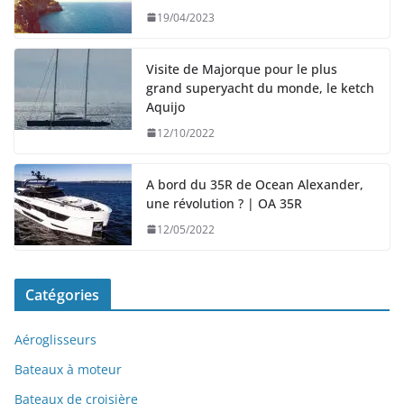
Catamarans
Jet ski | Scooter de mer
Péniches
Voiliers
Yachts