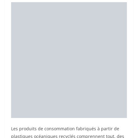
Les produits de consommation fabriqués à partir de
plastiques océaniques recyclés comprennent tout, des
lunettes de soleil et des t-shirts aux chaussures de
course et au fil. Aujourd’hui, Ford ajoute à son héritage
en tant que leader en matière de développement
durable et est le premier constructeur automobile à
utiliser des plastiques océaniques recyclés à 100 %
pour produire des pièces automobiles.
Les clips de faisceaux de câbles des modèles Ford
Bronco™ Sport sont fabriqués à partir de plastique
récolté dans l’océan, communément appelé
« équipement fantôme ».