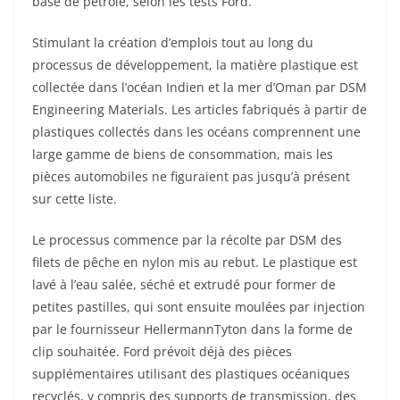
lavé à l’eau salée, séché et extrudé pour former de
petites pastilles, qui sont ensuite moulées par injection
par le fournisseur HellermannTyton dans la forme de
clip souhaitée. Ford prévoit déjà des pièces
supplémentaires utilisant des plastiques océaniques
recyclés, y compris des supports de transmission, des
blindages métalliques et des longerons de plancher –
toutes les pièces fixes avec des exigences de résistance
et de durabilité que le matériau peut satisfaire ou
dépasser.
« En tant que leader mondial de l’innovation dans la
gestion des câbles, HellermannTyton s’efforce de
trouver des moyens respectueux de l’environnement
pour ouvrir la voie à un avenir plus durable », a déclaré
Anisia Peterman, responsable des produits
automobiles chez HellermannTyton. « Des
développements comme celui-ci ne sont pas faciles,