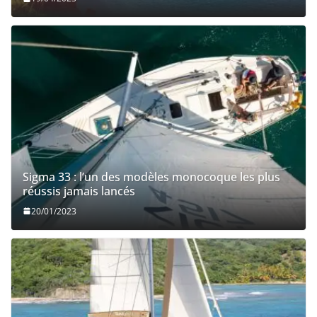
La fonctionnalité du yacht Bali 4.4 de Bali
Catamarans est une formule gagnante
08/12/2022
Articles récents
Guide Ultime pour la Location de Yacht et de Bateaux en
Méditerranée
LE RETOUR DE « VOILES DE NUIT » ! pour Le Grand Pavois La
Rochelle du 20 au 25 septembre 2023
Les entreprises de fret transatlantique décarbonées ont le
vent en poupe !
Utilisation des toilettes à bord | Comment utiliser les toilettes
à bord d’un bateau ?