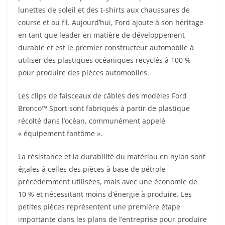
La résistance et la durabilité du matériau en nylon sont
égales à celles des pièces à base de pétrole
précédemment utilisées, mais avec une économie de
10 % et nécessitant moins d’énergie à produire. Les
petites pièces représentent une première étape
importante dans les plans de l’entreprise pour produire
d’autres pièces de plastique océanique recyclé sur
d’autres modèles.
« C’est un autre exemple de Ford qui mène la charge en
matière de durabilité », a déclaré Jim Buczkowski, vice-
président de la recherche et membre technique
d’Henry Ford. « C’est un bon exemple d’économie
circulaire, et bien que ces clips soient petits, ils
constituent une première étape importante dans nos
explorations pour utiliser des plastiques océaniques
recyclés pour des pièces supplémentaires à l’avenir. »