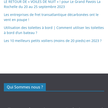
LE RETOUR DE « VOILES DE NUIT » ! pour Le Grand Pavois La
Rochelle du 20 au 25 septembre 2023
Les entreprises de fret transatlantique décarbonées ont le
vent en poupe !
Utilisation des toilettes à bord | Comment utiliser les toilettes
à bord d’un bateau ?
Les 10 meilleurs petits voiliers (moins de 20 pieds) en 2023 ?
https://nexusmedical.org/
Qui Sommes nous ?