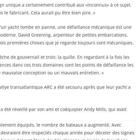
gn unique a certainement contribué aux «inconnus» à ce sujet.
 le fabricant. Cela aurait pu être bien pire. »
e d’un yacht tombe en panne, une défaillance mécanique est une
oderne. David Greening, arpenteur de petites embarcations,
rois premières choses que je regarde toujours sont mécaniques.
mèche de gouvernail et trois: la quille. En regardant à la fois les
llances dans ces trois domaines sont les points de défaillance les
e mauvaise conception ou un mauvais entretien. »
llye transatlantique ARC a été secouru après que leur yacht a
 été réveillé par son ami et coéquipier Andy Mills, qui avait
ablement équipés, le nombre de bateaux a augmenté. Avec
ls devraient être inspectés chaque année pour déceler des signes