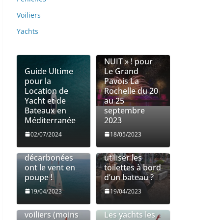
Voiliers
Yachts
LE RETOUR DE
« VOILES DE
NUIT » ! pour
Guide Ultime
Le Grand
pour la
Pavois La
Location de
Rochelle du 20
Yacht et de
au 25
Bateaux en
septembre
Méditerranée
2023
Les entreprises
Utilisation des
02/07/2024
18/05/2023
de fret
toilettes à bord
transatlantique
| Comment
décarbonées
utiliser les
ont le vent en
toilettes à bord
poupe !
d’un bateau ?
19/04/2023
19/04/2023
Les 10
meilleurs petits
voiliers (moins
Les yachts les