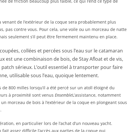
née de friction beaucoup plus faible, ce qui rend ce type de
eau venant de l’extérieur de la coque sera probablement plus
vous, pas contre vous. Pour cela, une voile ou un morceau de natte
 mais seulement s’il peut être fermement maintenu en place.
oupées, collées et percées sous l’eau sur le catamaran
x est une combinaison de bois, de Stay Afloat et de vis,
atch sérieux. L’outil essentiel à transporter pour faire
nne, utilisable sous l’eau, quoique lentement.
 de 800 milles lorsqu’il a été percé sur un atoll éloigné du
iseurs à proximité sont venus
Ensemble
L’assistance, notamment
ixer un morceau de bois à l’extérieur de la coque en plongeant sous
.
ération, en particulier lors de l’achat d’un nouveau yacht.
it assez difficile l’accès aux parties de la coque qui