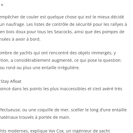
 »
’empêcher de couler est quelque chose qui est le mieux décidé
n naufrage. Les listes de contrôle de sécurité pour les rallyes à
n bois doux pour tous les Seacocks, ainsi que des pompes de
nsées à avoir à bord.
ombre de yachts qui ont rencontré des objets immergés, y
ition, a considérablement augmenté, ce qui pose la question:
rou rond ou plus une entaille irrégulière.
Stay Afloat
incé dans les points les plus inaccessibles et s’est avéré très
ectueuse, ou une coquille de mer, sceller le long d’une entaille
matériaux trouvés à portée de main.
achts modernes, explique Vyv Cox, un ingénieur de yacht