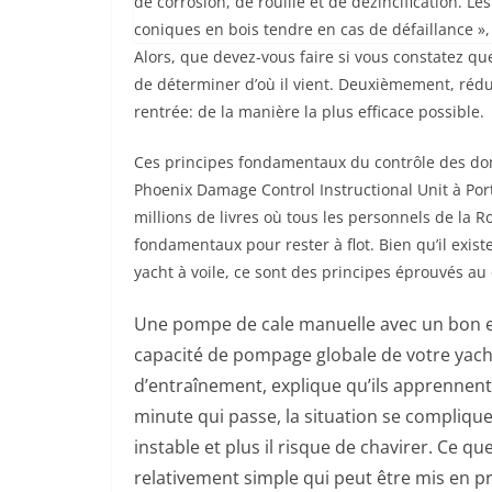
de corrosion, de rouille et de dézincification. 
coniques en bois tendre en cas de défaillance »,
Alors, que devez-vous faire si vous constatez qu
de déterminer d’où il vient. Deuxièmement, rédui
rentrée: de la manière la plus efficace possible.
Ces principes fondamentaux du contrôle des dom
Phoenix Damage Control Instructional Unit à Po
millions de livres où tous les personnels de la R
fondamentaux pour rester à flot. Bien qu’il exis
yacht à voile, ce sont des principes éprouvés au
Une pompe de cale manuelle avec un bon effe
capacité de pompage globale de votre yach
d’entraînement, explique qu’ils apprennent
minute qui passe, la situation se complique.
instable et plus il risque de chavirer. Ce
relativement simple qui peut être mis en p