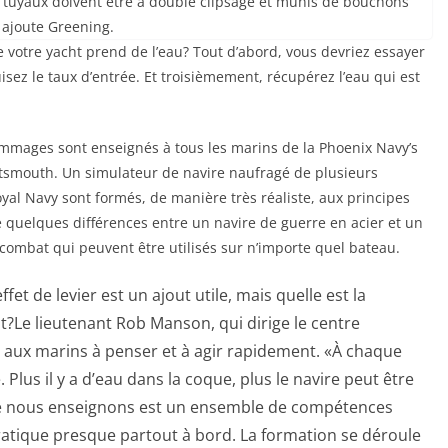
Les tuyaux doivent être à double clipsage et munis de bouchons
 ajoute Greening.
e votre yacht prend de l’eau? Tout d’abord, vous devriez essayer
sez le taux d’entrée. Et troisièmement, récupérez l’eau qui est
mages sont enseignés à tous les marins de la Phoenix Navy’s
rtsmouth. Un simulateur de navire naufragé de plusieurs
oyal Navy sont formés, de manière très réaliste, aux principes
te quelques différences entre un navire de guerre en acier et un
 combat qui peuvent être utilisés sur n’importe quel bateau.
t de levier est un ajout utile, mais quelle est la
t?
Le lieutenant Rob Manson, qui dirige le centre
 aux marins à penser et à agir rapidement. «À chaque
 Plus il y a d’eau dans la coque, plus le navire peut être
 que nous enseignons est un ensemble de compétences
ratique presque partout à bord. La formation se déroule