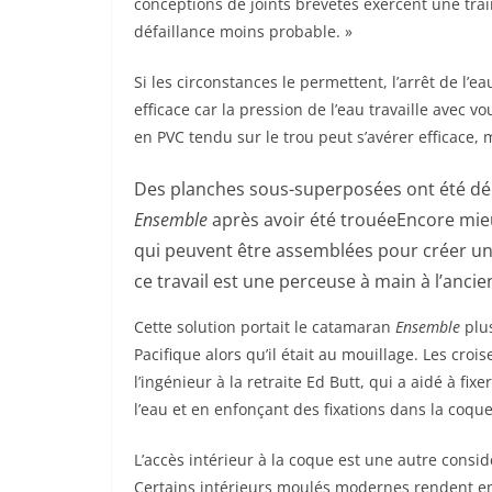
conceptions de joints brevetés exercent une traî
défaillance moins probable. »
Si les circonstances le permettent, l’arrêt de l’
efficace car la pression de l’eau travaille avec 
en PVC tendu sur le trou peut s’avérer efficace,
Des planches sous-superposées ont été déc
Ensemble
après avoir été trouée
Encore mieu
qui peuvent être assemblées pour créer un p
ce travail est une perceuse à main à l’ancie
Cette solution portait le catamaran
Ensemble
plus
Pacifique alors qu’il était au mouillage. Les cro
l’ingénieur à la retraite Ed Butt, qui a aidé à f
l’eau et en enfonçant des fixations dans la coque
L’accès intérieur à la coque est une autre consid
Certains intérieurs moulés modernes rendent en fa