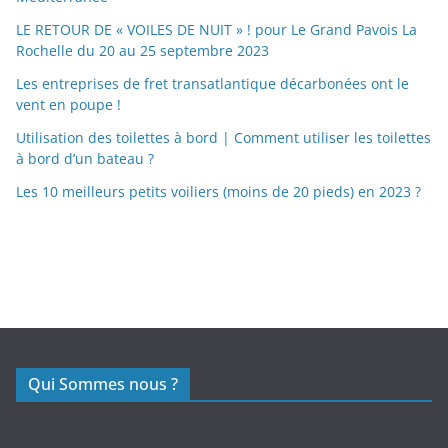
LE RETOUR DE « VOILES DE NUIT » ! pour Le Grand Pavois La
Rochelle du 20 au 25 septembre 2023
Les entreprises de fret transatlantique décarbonées ont le
vent en poupe !
Utilisation des toilettes à bord | Comment utiliser les toilettes
à bord d’un bateau ?
Les 10 meilleurs petits voiliers (moins de 20 pieds) en 2023 ?
https://nexusmedical.org/
Qui Sommes nous ?