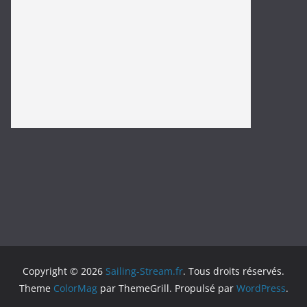
https://carlsautomotiverepair.com/
https://www.izakayahero.com/
spaceman slot
slot bet 100
https://www.yuanyuanminneapolis.com/
Copyright © 2026
Sailing-Stream.fr
. Tous droits réservés.
Theme
ColorMag
par ThemeGrill. Propulsé par
WordPress
.