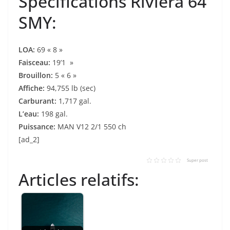
Spécifications Riviera 64
SMY:
LOA:
69 « 8 »
Faisceau:
19’1 »
Brouillon:
5 « 6 »
Affiche:
94,755 lb (sec)
Carburant:
1,717 gal.
L’eau:
198 gal.
Puissance:
MAN V12 2/1 550 ch
[ad_2]
Super post
Articles relatifs: