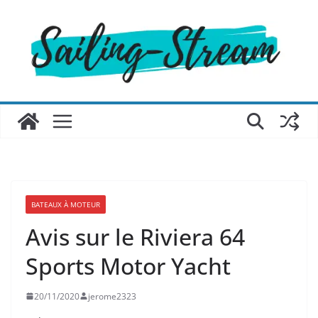
Passer
au
contenu
BATEAUX À MOTEUR
Avis sur le Riviera 64
Sports Motor Yacht
20/11/2020
jerome2323