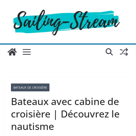
Passer
au
contenu
BATEAUX DE CROISIÈRE
Bateaux avec cabine de
croisière | Découvrez le
nautisme