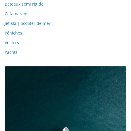
Bateaux semi rigide
Catamarans
Jet ski | Scooter de mer
Péniches
Voiliers
Yachts