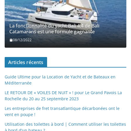
La fonctionnalité du yacht Bali 4.4 de Bali
Catamarans est une formule gagnante
08/12/2022
Articles récents
Guide Ultime pour la Location de Yacht et de Bateaux en
Méditerranée
LE RETOUR DE « VOILES DE NUIT » ! pour Le Grand Pavois La
Rochelle du 20 au 25 septembre 2023
Les entreprises de fret transatlantique décarbonées ont le
vent en poupe !
Utilisation des toilettes à bord | Comment utiliser les toilettes
à bord d’un bateau ?