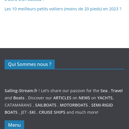
Les 10 meilleurs petits voiliers (moins de 20 pieds) en 2023 ?
https://nexusmedical.org/
Qui Sommes nous ?
Sailing-Stream.fr
! Let’s share our passion for the
Sea
,
Travel
and
Boats
. Discover our
ARTICLES
on
NEWS
on
YACHTS,
CATAMARANS
,
SAILBOATS
,
MOTORBOATS
,
SEMI-RIGID
BOATS
,
JET
-SKI
,
CRUISE SHIPS
and much more!
Menu