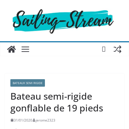
Passer
au
contenu
BATEAUX SEMI RIGIDE
Bateau semi-rigide
gonflable de 19 pieds
31/01/2020
jerome2323