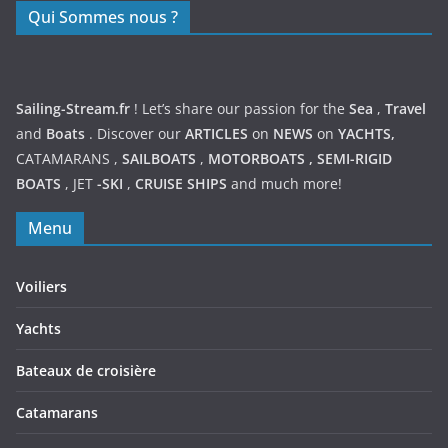
Qui Sommes nous ?
Sailing-Stream.fr
! Let’s share our passion for the
Sea
,
Travel
and
Boats
. Discover our
ARTICLES
on
NEWS
on
YACHTS,
CATAMARANS
,
SAILBOATS
,
MOTORBOATS
,
SEMI-RIGID
BOATS
,
JET
-SKI
,
CRUISE SHIPS
and much more!
Menu
Voiliers
Yachts
Bateaux de croisière
Catamarans