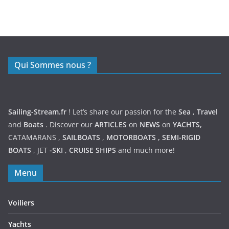
https://nexusmedical.org/
Qui Sommes nous ?
Sailing-Stream.fr
! Let’s share our passion for the
Sea
,
Travel
and
Boats
. Discover our
ARTICLES
on
NEWS
on
YACHTS,
CATAMARANS
,
SAILBOATS
,
MOTORBOATS
,
SEMI-RIGID
BOATS
,
JET
-SKI
,
CRUISE SHIPS
and much more!
Menu
Voiliers
Yachts