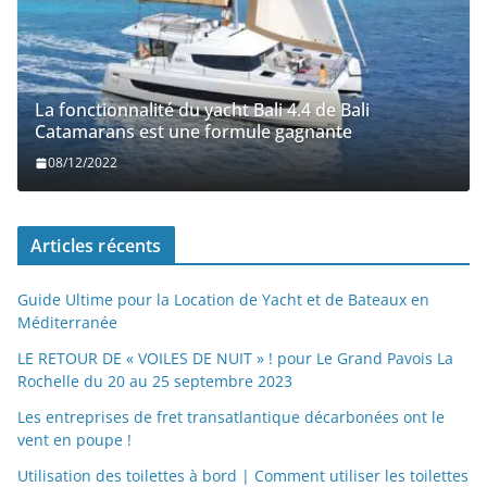
La fonctionnalité du yacht Bali 4.4 de Bali
Catamarans est une formule gagnante
08/12/2022
Articles récents
Guide Ultime pour la Location de Yacht et de Bateaux en
Méditerranée
LE RETOUR DE « VOILES DE NUIT » ! pour Le Grand Pavois La
Rochelle du 20 au 25 septembre 2023
Les entreprises de fret transatlantique décarbonées ont le
vent en poupe !
Utilisation des toilettes à bord | Comment utiliser les toilettes