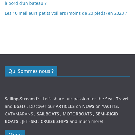
à bord d’un bateau ?
Les 10 meilleurs petits voiliers (moins de 20 pieds) en 2023 ?
https://nexusmedical.org/
Qui Sommes nous ?
Sailing-Stream.fr
! Let’s share our passion for the
Sea
,
Travel
and
Boats
. Discover our
ARTICLES
on
NEWS
on
YACHTS,
CATAMARANS
,
SAILBOATS
,
MOTORBOATS
,
SEMI-RIGID
BOATS
,
JET
-SKI
,
CRUISE SHIPS
and much more!
Menu