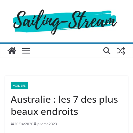
Passer
au
contenu
VOILIERS
Australie : les 7 des plus
beaux endroits
20/04/2020
jerome2323