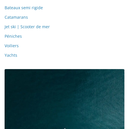
Bateaux semi rigide
Catamarans
Jet ski | Scooter de mer
Péniches
Voiliers
Yachts