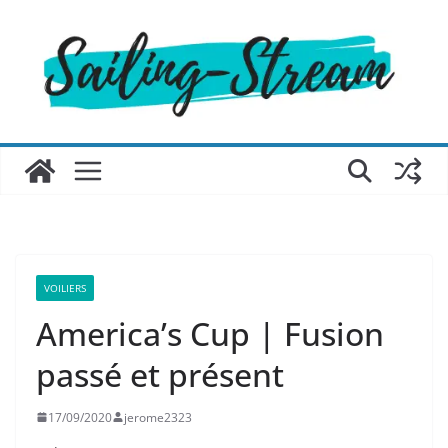
Passer
au
contenu
VOILIERS
America’s Cup | Fusion
passé et présent
17/09/2020
jerome2323