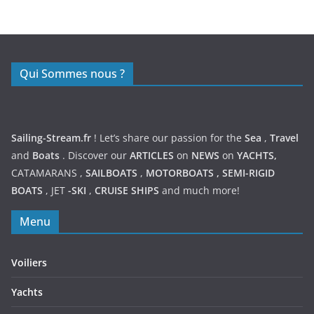
https://nexusmedical.org/
Qui Sommes nous ?
Sailing-Stream.fr
! Let’s share our passion for the
Sea
,
Travel
and
Boats
. Discover our
ARTICLES
on
NEWS
on
YACHTS,
CATAMARANS
,
SAILBOATS
,
MOTORBOATS
,
SEMI-RIGID
BOATS
,
JET
-SKI
,
CRUISE SHIPS
and much more!
Menu
Voiliers
Yachts