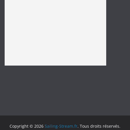
https://carlsautomotiverepair.com/
https://www.izakayahero.com/
spaceman slot
slot bet 100
https://www.yuanyuanminneapolis.com/
Copyright © 2026
Sailing-Stream.fr
. Tous droits réservés.