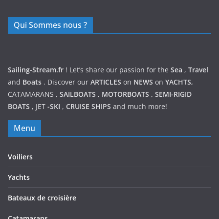
Qui Sommes nous ?
Sailing-Stream.fr
! Let’s share our passion for the
Sea
,
Travel
and
Boats
. Discover our
ARTICLES
on
NEWS
on
YACHTS,
CATAMARANS
,
SAILBOATS
,
MOTORBOATS
,
SEMI-RIGID
BOATS
,
JET
-SKI
,
CRUISE SHIPS
and much more!
Menu
Voiliers
Yachts
Bateaux de croisière
Catamarans