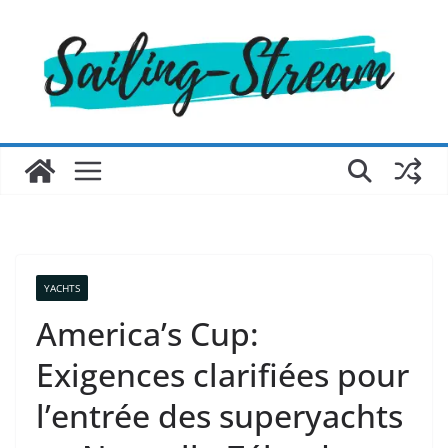
Passer
au
contenu
YACHTS
America’s Cup:
Exigences clarifiées pour
l’entrée des superyachts