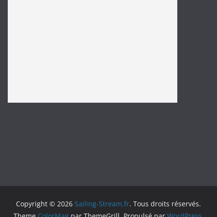
https://carlsautomotiverepair.com/
https://www.izakayahero.com/
spaceman slot
slot bet 100
https://www.yuanyuanminneapolis.com/
Copyright © 2026
Sailing-Stream.fr
. Tous droits réservés.
Theme
ColorMag
par ThemeGrill. Propulsé par
WordPress
.