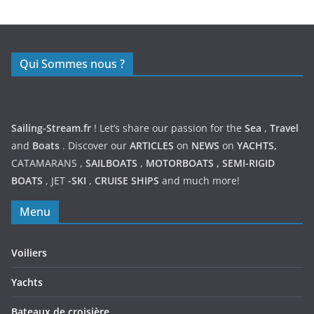
https://nexusmedical.org/
Qui Sommes nous ?
Sailing-Stream.fr
! Let’s share our passion for the
Sea
,
Travel
and
Boats
. Discover our
ARTICLES
on
NEWS
on
YACHTS,
CATAMARANS
,
SAILBOATS
,
MOTORBOATS
,
SEMI-RIGID
BOATS
,
JET
-SKI
,
CRUISE SHIPS
and much more!
Menu
Voiliers
Yachts
Bateaux de croisière