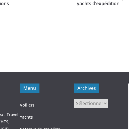
ions
yachts d’expédition
Menu
Archives
Archives
Voiliers
ea
,
Travel
Yachts
CHTS,
IGID