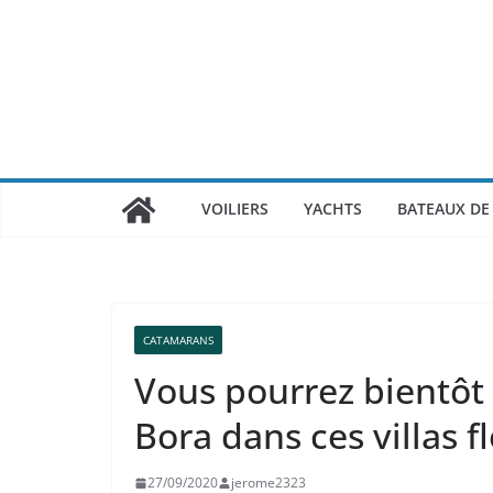
Passer
au
contenu
VOILIERS
YACHTS
BATEAUX DE 
CATAMARANS
Vous pourrez bientôt
Bora dans ces villas f
27/09/2020
jerome2323