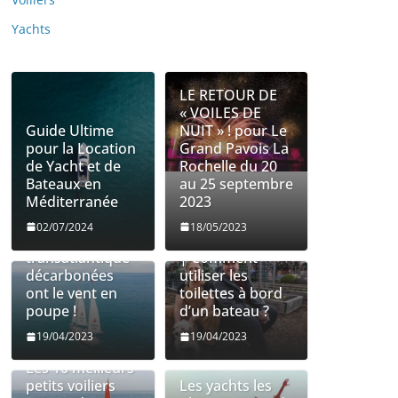
Yachts
LE RETOUR DE
« VOILES DE
Guide Ultime
NUIT » ! pour Le
pour la Location
Grand Pavois La
de Yacht et de
Rochelle du 20
Bateaux en
au 25 septembre
Méditerranée
2023
Les entreprises
Utilisation des
02/07/2024
18/05/2023
de fret
toilettes à bord
transatlantique
| Comment
décarbonées
utiliser les
ont le vent en
toilettes à bord
poupe !
d’un bateau ?
19/04/2023
19/04/2023
Les 10 meilleurs
petits voiliers
Les yachts les