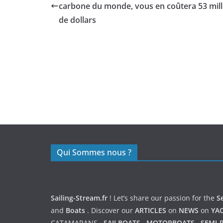
carbone du monde, vous en coûtera 53 mill
de dollars
https://nexusmedical.org/
Qui Sommes nous ?
Sailing-Stream.fr
! Let’s share our passion for the
S
and
Boats
. Discover our
ARTICLES
on
NEWS
on
YA
CATAMARANS
,
SAILBOATS
,
MOTORBOATS
,
SEMI-R