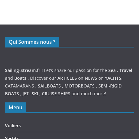
https://nexusmedical.org/
Qui Sommes nous ?
Sailing-Stream.fr
! Let’s share our passion for the
Sea
,
Travel
and
Boats
. Discover our
ARTICLES
on
NEWS
on
YACHTS,
CATAMARANS
,
SAILBOATS
,
MOTORBOATS
,
SEMI-RIGID
BOATS
,
JET
-SKI
,
CRUISE SHIPS
and much more!
Menu
Voiliers
Yachts