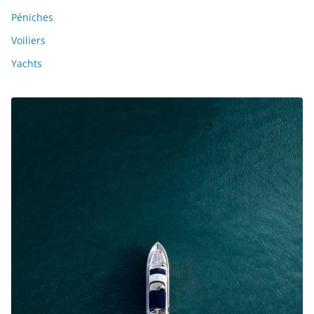
Péniches
Voiliers
Yachts