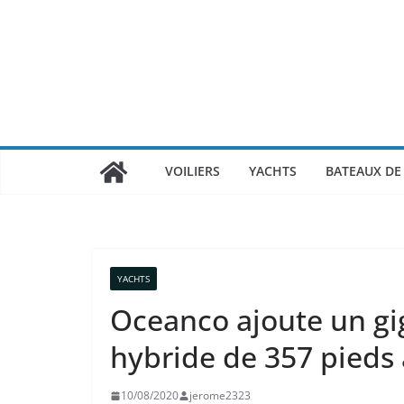
Passer
au
contenu
VOILIERS
YACHTS
BATEAUX DE 
YACHTS
Oceanco ajoute un g
hybride de 357 pieds 
10/08/2020
jerome2323