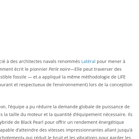
ocié à des architectes navals renommés
Latéral
pour mener à
mment écrit le pionnier
Perle noire
—Elle peut traverser des
stible fossile — et a appliqué la même méthodologie de LIFE
burant et respectueux de l’environnement) lors de la conception
ison, l’équipe a pu réduire la demande globale de puissance de
is la taille du moteur et la quantité d’équipement nécessaire. Ils
ybride de Black Pearl pour offrir un rendement énergétique
apable d’atteindre des vitesses impressionnantes allant jusqu’à
tement» qui réduit le bruit et les vibrations pour garder les