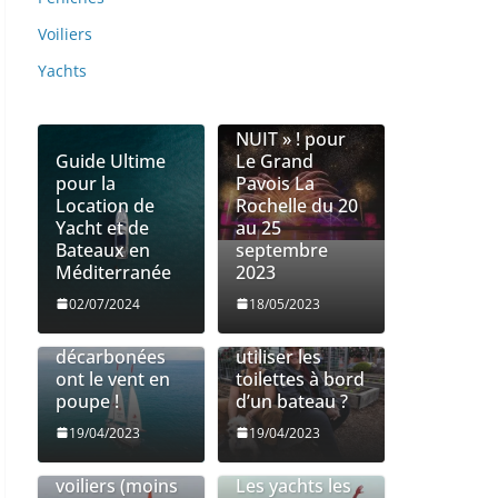
Voiliers
Yachts
LE RETOUR DE
« VOILES DE
NUIT » ! pour
Guide Ultime
Le Grand
pour la
Pavois La
Location de
Rochelle du 20
Yacht et de
au 25
Bateaux en
septembre
Méditerranée
2023
Les entreprises
Utilisation des
02/07/2024
18/05/2023
de fret
toilettes à bord
transatlantique
| Comment
décarbonées
utiliser les
ont le vent en
toilettes à bord
poupe !
d’un bateau ?
19/04/2023
19/04/2023
Les 10
meilleurs petits
voiliers (moins
Les yachts les