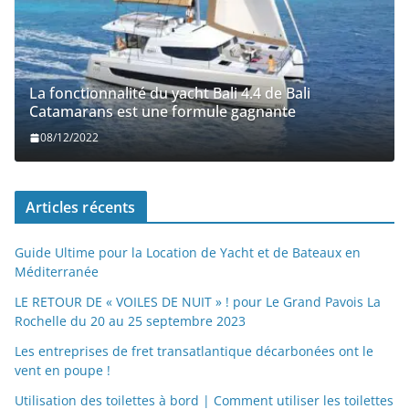
La fonctionnalité du yacht Bali 4.4 de Bali
Catamarans est une formule gagnante
08/12/2022
Articles récents
Guide Ultime pour la Location de Yacht et de Bateaux en
Méditerranée
LE RETOUR DE « VOILES DE NUIT » ! pour Le Grand Pavois La
Rochelle du 20 au 25 septembre 2023
Les entreprises de fret transatlantique décarbonées ont le
vent en poupe !
Utilisation des toilettes à bord | Comment utiliser les toilettes