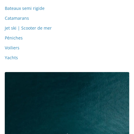
Bateaux semi rigide
Catamarans
Jet ski | Scooter de mer
Péniches
Voiliers
Yachts