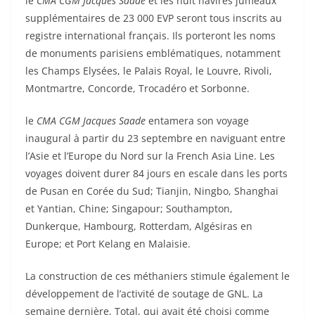
le
CMA CGM Jacques Saade
et les huit navires jumeaux
supplémentaires de 23 000 EVP seront tous inscrits au
registre international français. Ils porteront les noms
de monuments parisiens emblématiques, notamment
les Champs Elysées, le Palais Royal, le Louvre, Rivoli,
Montmartre, Concorde, Trocadéro et Sorbonne.
le
CMA CGM Jacques Saade
entamera son voyage
inaugural à partir du 23 septembre en naviguant entre
l’Asie et l’Europe du Nord sur la French Asia Line. Les
voyages doivent durer 84 jours en escale dans les ports
de Pusan ​​en Corée du Sud; Tianjin, Ningbo, Shanghai
et Yantian, Chine; Singapour; Southampton,
Dunkerque, Hambourg, Rotterdam, Algésiras en
Europe; et Port Kelang en Malaisie.
La construction de ces méthaniers stimule également le
développement de l’activité de soutage de GNL. La
semaine dernière, Total, qui avait été choisi comme