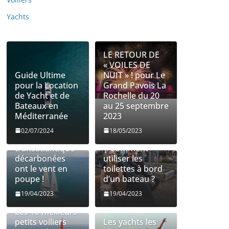
Yachts
LE RETOUR DE
« VOILES DE
Guide Ultime
NUIT » ! pour Le
pour la Location
Grand Pavois La
de Yacht et de
Rochelle du 20
Bateaux en
au 25 septembre
Méditerranée
2023
Les entreprises
Utilisation des
02/07/2024
18/05/2023
de fret
toilettes à bord
transatlantique
| Comment
décarbonées
utiliser les
ont le vent en
toilettes à bord
poupe !
d’un bateau ?
19/04/2023
19/04/2023
Les 10 meilleurs
petits voiliers
Les yachts les