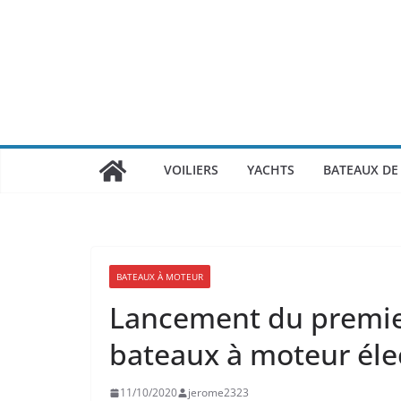
Passer
au
contenu
VOILIERS
YACHTS
BATEAUX DE 
BATEAUX À MOTEUR
Lancement du premie
bateaux à moteur éle
11/10/2020
jerome2323