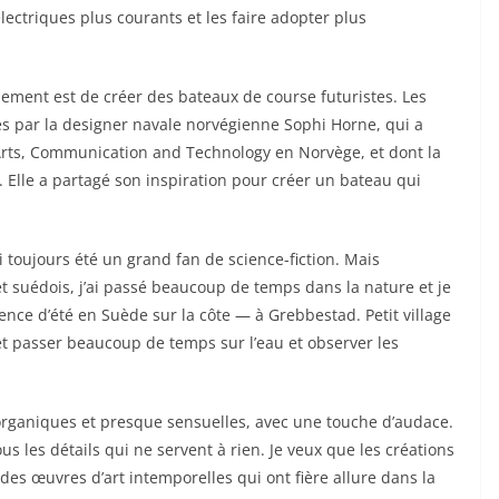
ectriques plus courants et les faire adopter plus
nement est de créer des bateaux de course futuristes. Les
s par la designer navale norvégienne Sophi Horne, qui a
 Arts, Communication and Technology en Norvège, et dont la
 Elle a partagé son inspiration pour créer un bateau qui
i toujours été un grand fan de science-fiction. Mais
n et suédois, j’ai passé beaucoup de temps dans la nature et je
ence d’été en Suède sur la côte — à Grebbestad. Petit village
et passer beaucoup de temps sur l’eau et observer les
 organiques et presque sensuelles, avec une touche d’audace.
s les détails qui ne servent à rien. Je veux que les créations
des œuvres d’art intemporelles qui ont fière allure dans la