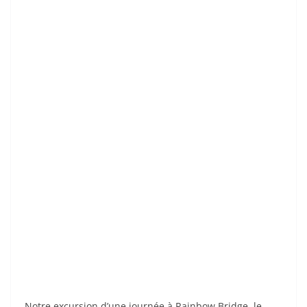
Notre excursion d’une journée à Rainbow Bridge, le