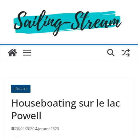
Passer
au
contenu
PÉNICHES
Houseboating sur le lac
Powell
20/04/2020
jerome2323