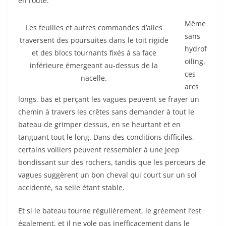
en route.
Même
Les feuilles et autres commandes d’ailes
sans
traversent des poursuites dans le toit rigide
hydrof
et des blocs tournants fixés à sa face
oiling,
inférieure émergeant au-dessus de la
ces
nacelle.
arcs
longs, bas et perçant les vagues peuvent se frayer un
chemin à travers les crêtes sans demander à tout le
bateau de grimper dessus, en se heurtant et en
tanguant tout le long. Dans des conditions difficiles,
certains voiliers peuvent ressembler à une Jeep
bondissant sur des rochers, tandis que les perceurs de
vagues suggèrent un bon cheval qui court sur un sol
accidenté, sa selle étant stable.
Et si le bateau tourne régulièrement, le gréement l’est
également, et il ne vole pas inefficacement dans le