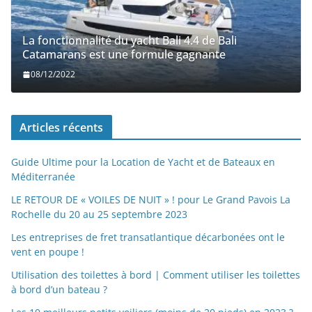
La fonctionnalité du yacht Bali 4.4 de Bali
Catamarans est une formule gagnante
08/12/2022
Articles récents
Guide Ultime pour la Location de Yacht et de Bateaux en
Méditerranée
LE RETOUR DE « VOILES DE NUIT » ! pour Le Grand Pavois La
Rochelle du 20 au 25 septembre 2023
Les entreprises de fret transatlantique décarbonées ont le
vent en poupe !
Utilisation des toilettes à bord | Comment utiliser les toilettes
à bord d’un bateau ?