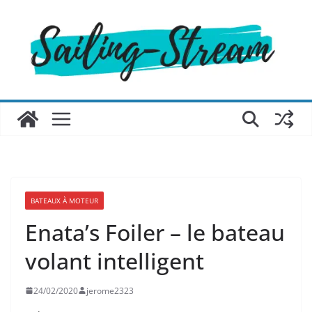
Passer
au
contenu
BATEAUX À MOTEUR
Enata’s Foiler – le bateau
volant intelligent
24/02/2020
jerome2323