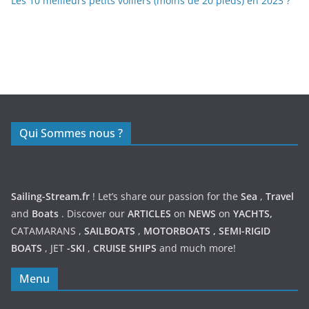
Les 10 meilleurs petits voiliers (moins de 20 pieds) en 2023 ?
https://nexusmedical.org/
Qui Sommes nous ?
Sailing-Stream.fr
! Let’s share our passion for the
Sea
,
Travel
and
Boats
. Discover our
ARTICLES
on
NEWS
on
YACHTS,
CATAMARANS
,
SAILBOATS
,
MOTORBOATS
,
SEMI-RIGID
BOATS
,
JET
-SKI
,
CRUISE SHIPS
and much more!
Menu