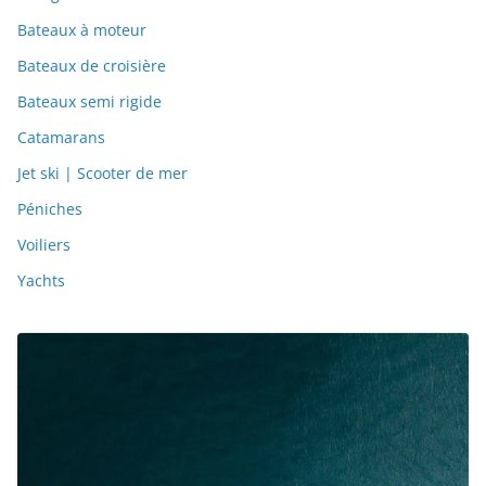
Bateaux à moteur
Bateaux de croisière
Bateaux semi rigide
Catamarans
Jet ski | Scooter de mer
Péniches
Voiliers
Yachts