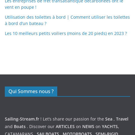
Les entreprises de fret transatlantique décarbonées ont le
vent en poupe !
Utilisation des toilettes à bord | Comment utiliser les toilettes
à bord d’un bateau ?
Les 10 meilleurs petits voiliers (moins de 20 pieds) en 2023 ?
https://nexusmedical.org/
Qui Sommes nous ?
Sailing-Stream.fr
! Let’s share our passion for the
Sea
,
Travel
and
Boats
. Discover our
ARTICLES
on
NEWS
on
YACHTS,
CATAMARANS
,
SAILBOATS
,
MOTORBOATS
,
SEMI-RIGID