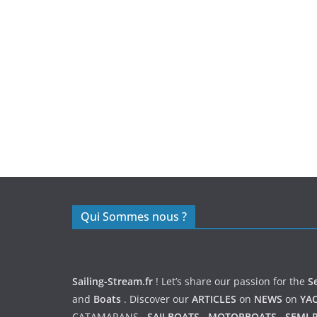
https://nexusmedical.org/
Qui Sommes nous ?
Sailing-Stream.fr
! Let’s share our passion for the
S
and
Boats
. Discover our
ARTICLES
on
NEWS
on
YA
CATAMARANS
,
SAILBOATS
,
MOTORBOATS
,
SEMI-R