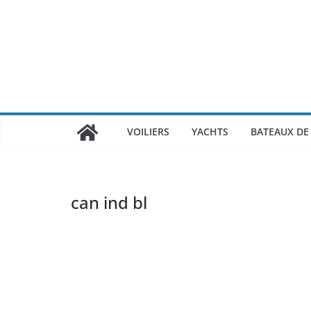
Passer
au
contenu
VOILIERS
YACHTS
BATEAUX DE 
can ind bl