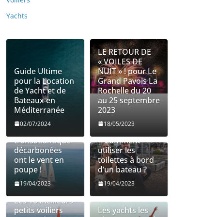
Yachts
LE RETOUR DE
« VOILES DE
Guide Ultime
NUIT » ! pour Le
pour la Location
Grand Pavois La
de Yacht et de
Rochelle du 20
Bateaux en
au 25 septembre
Méditerranée
2023
Les entreprises
Utilisation des
02/07/2024
18/05/2023
de fret
toilettes à bord
transatlantique
| Comment
décarbonées
utiliser les
ont le vent en
toilettes à bord
poupe !
d’un bateau ?
19/04/2023
19/04/2023
Les 10 meilleurs
petits voiliers
Les yachts les