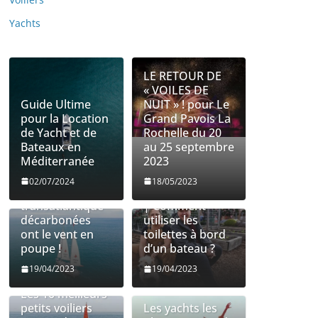
Yachts
LE RETOUR DE
« VOILES DE
Guide Ultime
NUIT » ! pour Le
pour la Location
Grand Pavois La
de Yacht et de
Rochelle du 20
Bateaux en
au 25 septembre
Méditerranée
2023
Les entreprises
Utilisation des
02/07/2024
18/05/2023
de fret
toilettes à bord
transatlantique
| Comment
décarbonées
utiliser les
ont le vent en
toilettes à bord
poupe !
d’un bateau ?
19/04/2023
19/04/2023
Les 10 meilleurs
petits voiliers
Les yachts les