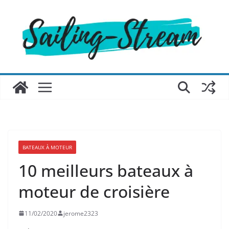
Passer
au
contenu
BATEAUX À MOTEUR
10 meilleurs bateaux à
moteur de croisière
11/02/2020
jerome2323