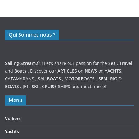
https://nexusmedical.org/
Qui Sommes nous ?
Sailing-Stream.fr
! Let’s share our passion for the
Sea
,
Travel
and
Boats
. Discover our
ARTICLES
on
NEWS
on
YACHTS,
CATAMARANS
,
SAILBOATS
,
MOTORBOATS
,
SEMI-RIGID
BOATS
,
JET
-SKI
,
CRUISE SHIPS
and much more!
Menu
Voiliers
Yachts